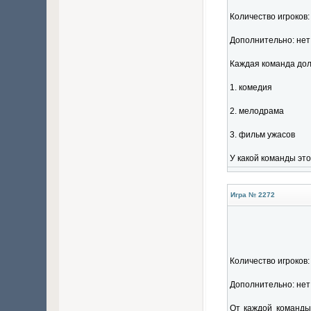
Количество игроков
Дополнительно: нет
Каждая команда долж
1. комедия
2. мелодрама
3. фильм ужасов
У какой команды это
Игра № 2272
Количество игроков
Дополнительно: нет
От каждой команды