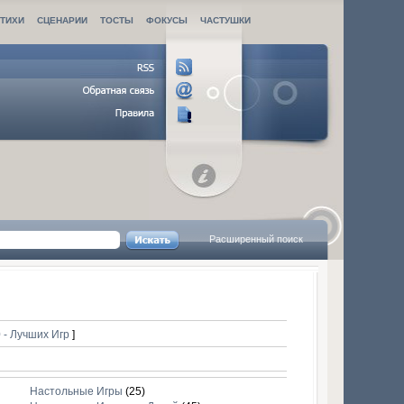
СТИХИ
СЦЕНАРИИ
ТОСТЫ
ФОКУСЫ
ЧАСТУШКИ
Расширенный поиск
 - Лучших Игр
]
Настольные Игры
(25)