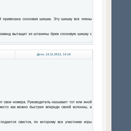
рой привязана сосновая шишка. Эту шишку все члены
х команд вытащит из штанины брюк сосновую шишку с
Дата: 14.11.2012, 14:16
ют свои номера. Руководитель называет тот или иной
место как можно быстрее впереди своей колонны, а
одается свисток, по которому все участники игры