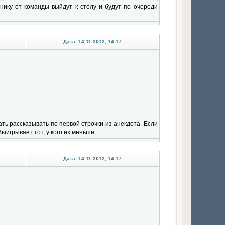
нику от команды выйдут к столу и будут по очереди
Дата: 14.11.2012, 14:17
ь рассказывать по первой строчки из анекдота. Если
ыигрывает тот, у кого их меньше.
Дата: 14.11.2012, 14:17