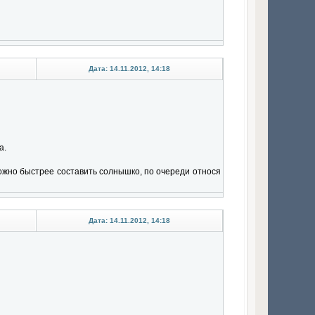
Дата: 14.11.2012, 14:18
а.
ожно быстрее составить солнышко, по очереди относя
Дата: 14.11.2012, 14:18