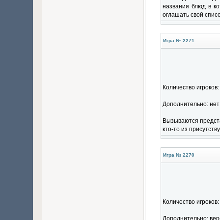
названия блюд в ко
оглашать свой списо
Игра № 2271
Количество игроков
Дополнительно: нет
Вызываются предста
кто-то из присутств
Игра № 2270
Количество игроков
Дополнительно: вер