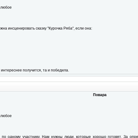
: любое
на инсценировать сказку "Курочка Ряба", если она:
 интереснее получится, та и победила.
Повара
: любое
 по одному участнику. Нам нужны люди, которые хорошо готовят. За опр