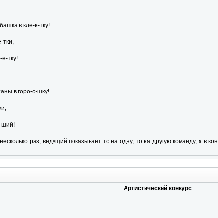
башка в кле-е-тку!
-тки,
е-тку!
таны в горо-о-шку!
ки,
-ший!
несколько раз, ведущий показывает то на одну, то на другую команду, а в ко
Артистический конкурс