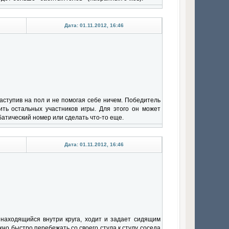
Дата: 01.11.2012, 16:46
 наступив на пол и не помогая себе ничем. Победитель
ить остальных участников игры. Для этого он может
атический номер или сделать что-то еще.
Дата: 01.11.2012, 16:46
 находящийся внутри круга, ходит и задает сидящим
жно быстро перебежать со своего стула к стулу соседа