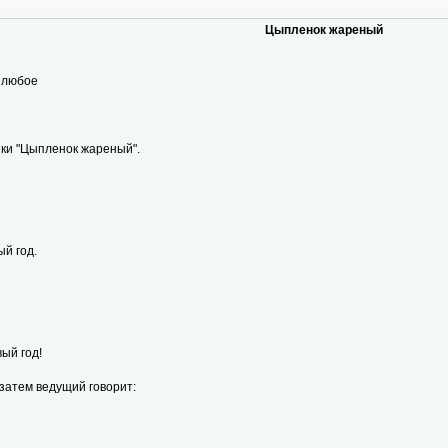
Цыпленок жареный
: любое
нки "Цыпленок жареный".
й год.
ый год!
 затем ведущий говорит: