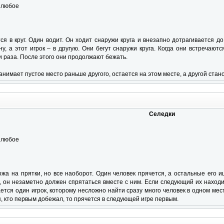
: любое
ся в круг. Один водит. Он ходит снаружи круга и внезапно дотрагивается д
у, а этот игрок – в другую. Они бегут снаружи круга. Когда они встречают
ри раза. После этого они продолжают бежать.
занимает пустое место раньше другого, остается на этом месте, а другой ста
Селедки
: любое
жа на прятки, но все наоборот. Один человек прячется, а остальные его ищ
ь, он незаметно должен спрятаться вместе с ним. Если следующий их находи
ется один игрок, которому несложно найти сразу много человек в одном месте.
, кто первым добежал, то прячется в следующей игре первым.