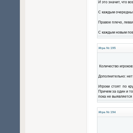
И это значит, что в
С каждым очередны
Правое плечо, левая 
С каждым новым пов
Игра № 195
Количество игроков
Дополнительно: нет
Игроки стоят по кр
Причем за один и то
пока не выявляется
Игра № 194