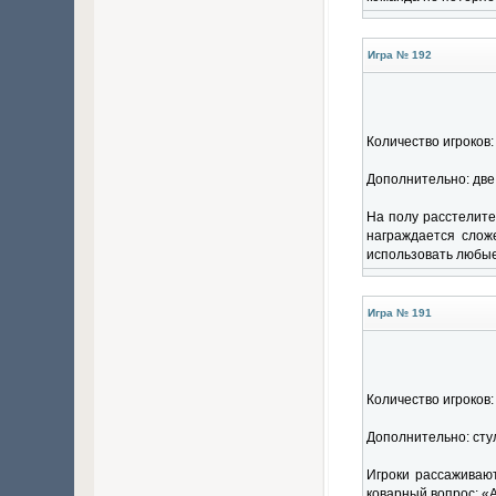
Игра № 192
Количество игроков:
Дополнительно: две
На полу расстелите 
награждается сложе
использовать любые
Игра № 191
Количество игроков
Дополнительно: сту
Игроки рассаживают
коварный вопрос: «А