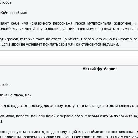
: любое
лейбольный мяч
ают себе имя (сказочного персонажа, героя мультфильма, животное) и 
волейбольный мяч. Для упрощения запоминания можно написать это имя на лис
г игроков, которые тоже не стоят на месте. Назвав кого-либо из игроков, 
 Если игрок не успевает поймать свой мяч, он становится ведущим.
Меткий футболист
: любое
зка на глаза, мяч
едно надевает повязку, делает круг вокруг того места, где по его мнению дол
идя мяча, попасть по нему ногой с первого раза. А чтобы очко было засчитано
й.
тся сдвинуть мяч с места, он до следующей игры выбывает из состава коман
 подобным образом всех своих игроков. Побеждает команда, на чьем счету б