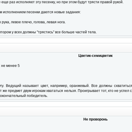
се еще раз исполняют эту песенку, но при этом будут трясти правой рукой.
м исполнением песенки даются новые задания:
рука, левое плечо, голова, левая нога.
тором у всех должны "трястись" все больше частей тела.
Цветик-семицветик
: не менее 5
угу. Ведущий называет цвет, например, оранжевый. Все должны схватитьс
т же предмет двум игрокам хвататься нельзя. Проигрывает тот, кто не успел 
 окончательный победитель.
Не проворонь