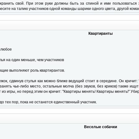
хранить свой. При этом руки должны быть за спиной и ими пользоваться 
есите на талию участников одной команды шарики одного цвета, другой коман
Квартиранты
: любое
лья на один меньше, чем участников
ующие выполняют роль квартирантов.
ужок, сдвинув стулья как можно ближе ведущий стоит в середине. Он кричит:
анять чье-либо место, остальные молча (без звуков, без криков) также ищу
 из игры, но перед этим он кричит: "Квартиры менять! Квартиры менять!" Уби
о тех пор, пока не останется единственный участник.
Веселые собачки