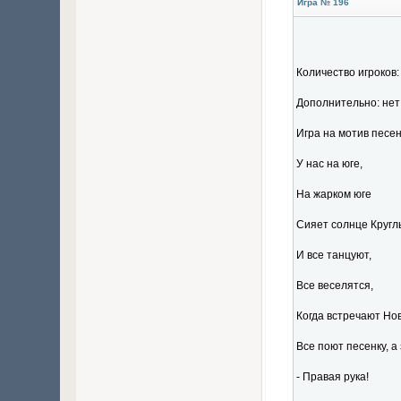
Игра № 196
Количество игроков
Дополнительно: нет
Игра на мотив песе
У нас на юге,
На жарком юге
Сияет солнце Круглы
И все танцуют,
Все веселятся,
Когда встречают Нов
Все поют песенку, а
- Правая рука!