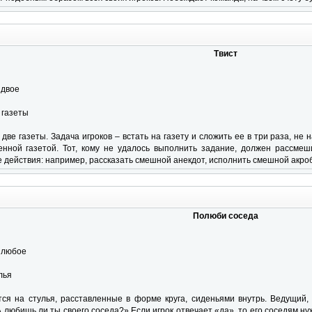
Твист
 двое
 газеты
две газеты. Задача игроков – встать на газету и сложить ее в три раза, не
нной газетой. Тот, кому не удалось выполнить задание, должен рассмеш
 действия: например, рассказать смешной анекдот, исполнить смешной акроб
Полюби соседа
: любое
лья
ся на стулья, расставленные в форме круга, сиденьями внутрь. Ведущий,
 любишь ли ты своего соседа?» Если игрок отвечает «да», то его соседям ну