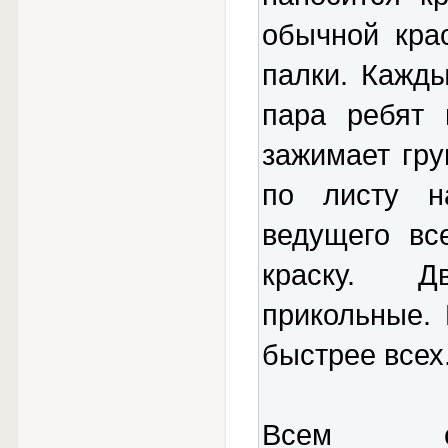
обычной кра
палки. Кажды
пара ребят 
зажимает гр
по листу н
ведущего вс
краску. Д
прикольные. 
быстрее всех
Всем см