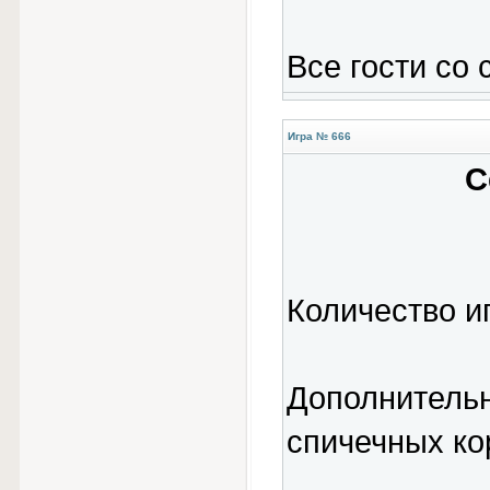
Все гости со 
Игра № 666
С
Количество иг
Дополнитель
спичечных ко