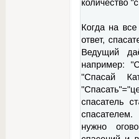
количество "с
Когда на вс
ответ, спаса
Ведущий да
например: "
"Спасай К
"Спасать"=
спасатель с
спасателем
нужно огово