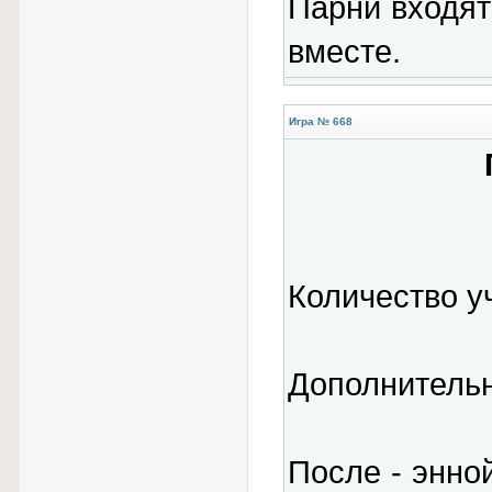
Парни входят
вместе.
Игра № 668
Количество у
Дополнительн
После - энно