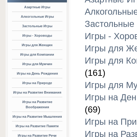
Азартные Игры
Алкогольны
Алкогольные Игры
Застольные
Застольные Игры
Игры - Хоро
Игры - Хороводы
Игры для Женщин
Игры для Ж
Игры для Компании
Игры для К
Игры для Мужчин
(161)
Игры на День Рождения
Игры для М
Игры на Природе
Игры на Развитие Внимания
Игры на Ден
Игры на Развитие
(69)
Воображения
Игры на Развитие Мышления
Игры на Пр
Игры на Развитие Памяти
Игры на Раз
Игры на Развитие Речи