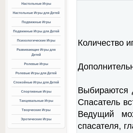
Настольные Игры
Настольные Игры для Детей
Подвижные Игры
Подвижные Игры для Детей
Количество и
Психологические Игры
Развивающие Игры для
Детей
Дополнительн
Ролевые Игры
Ролевые Игры для Детей
Спокойные Игры для Детей
Выбираются д
Спортивные Игры
Спасатель вс
Танцевальные Игры
Творческие Игры
Ведущий мо
Эротические Игры
спасателя, гл