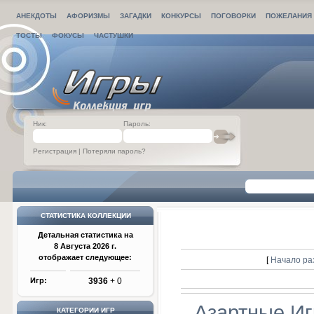
АНЕКДОТЫ
АФОРИЗМЫ
ЗАГАДКИ
КОНКУРСЫ
ПОГОВОРКИ
ПОЖЕЛАНИЯ
ТОСТЫ
ФОКУСЫ
ЧАСТУШКИ
Ник:
Пароль:
Регистрация
|
Потеряли пароль?
СТАТИСТИКА КОЛЛЕКЦИИ
Детальная статистика на
8 Августа 2026 г.
отображает следующее:
[
Начало ра
Игр:
3936
+ 0
Азартные И
КАТЕГОРИИ ИГР