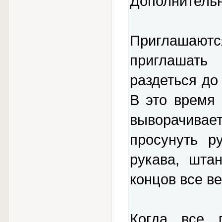
Дополнительн
Приглашаютс
приглашать
раздеться до
В это время
выворачива
просунуть р
рукава, шта
концов все в
Когда все г