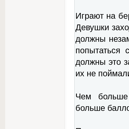
Играют на бе
Девушки захо
должны незам
попытаться 
должны это з
их не поймал
Чем больше
больше баллов