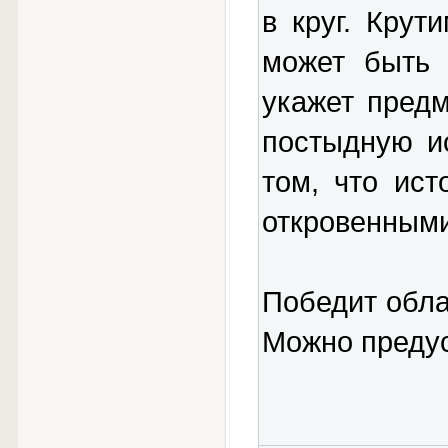
в круг. Крут
может быть 
укажет предм
постыдную и
том, что ис
откровенными
Победит обла
Можно предус