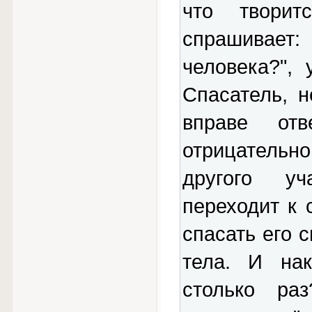
что твори
спрашивает
человека?", 
Спасатель, н
вправе от
отрицательн
другого уч
переходит к
спасать его 
тела. И нак
столько ра