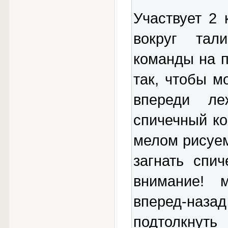
Участвует 2
вокруг тал
команды на п
так, чтобы м
впереди ле
спичечный ко
мелом рисуем
загнать спич
внимание! 
вперед-на
подтолкнут