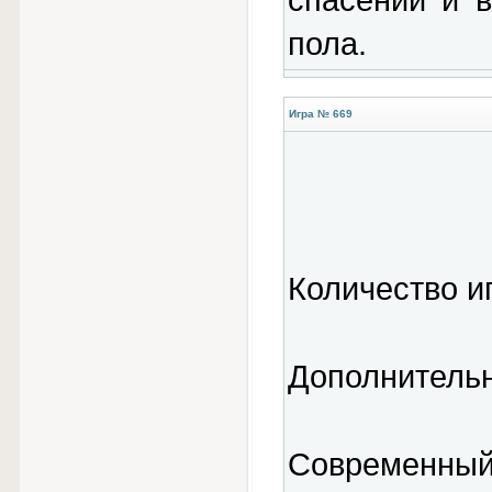
спасений и 
пола.
Игра № 669
Количество и
Дополнительн
Современный 