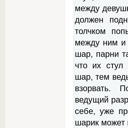
между девушк
должен подн
толчком поп
между ним и
шар, парни т
что их стул
шар, тем вед
взорвать. П
ведущий разр
себе, уже п
шарик может н